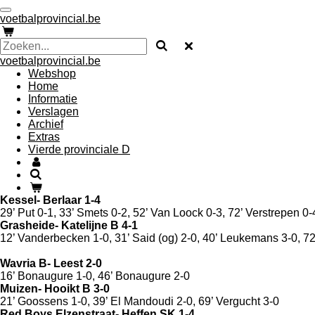
Ga
voetbalprovincial.be
direct
naar
de
voetbalprovincial.be
hoofdinhoud
Webshop
Home
Informatie
Verslagen
Archief
Extras
Vierde provinciale D
Kessel- Berlaar 1-4
29’ Put 0-1, 33’ Smets 0-2, 52’ Van Loock 0-3, 72’ Verstrepen 0
Grasheide- Katelijne B 4-1
12’ Vanderbecken 1-0, 31’ Said (og) 2-0, 40’ Leukemans 3-0, 72
Wavria B- Leest 2-0
16’ Bonaugure 1-0, 46’ Bonaugure 2-0
Muizen- Hooikt B 3-0
21’ Goossens 1-0, 39’ El Mandoudi 2-0, 69’ Vergucht 3-0
Red Boys Elzenstraat- Heffen SK 1-4