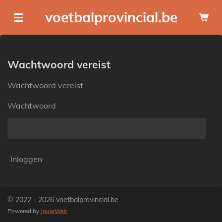
Ga
voetbalprovincial.be
direct
naar
de
hoofdinhoud
Wachtwoord vereist
Wachtwoord vereist
Wachtwoord
Inloggen
© 2022 - 2026 voetbalprovincial.be
Powered by
JouwWeb