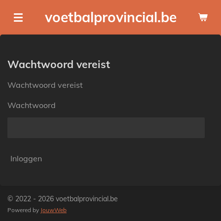
Ga
voetbalprovincial.be
direct
naar
de
hoofdinhoud
Wachtwoord vereist
Wachtwoord vereist
Wachtwoord
Inloggen
© 2022 - 2026 voetbalprovincial.be
Powered by
JouwWeb