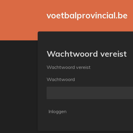
Ga
voetbalprovincial.be
direct
naar
de
hoofdinhoud
Wachtwoord vereist
Wachtwoord vereist
Wachtwoord
Inloggen