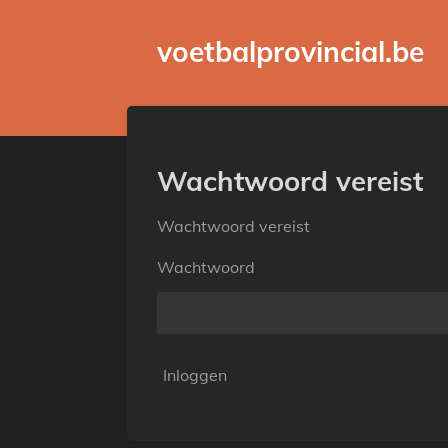
Ga
voetbalprovincial.be
direct
naar
de
hoofdinhoud
Wachtwoord vereist
Wachtwoord vereist
Wachtwoord
Inloggen