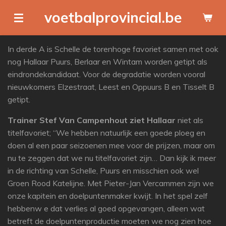
Ga
voetbalprovincial.be
direct
naar
In derde A is Schelle de torenhoge favoriet samen met ook
de
nog Hallaar Puurs, Berlaar en Wintam worden getipt als
hoofdinhoud
eindrondekandidaat. Voor de degradatie worden vooral
nieuwkomers Elzestraat, Leest en Oppuurs B en Tisselt B
getipt.
Trainer Stef Van Campenhout ziet Hallaar
niet als
titelfavoriet; “We hebben natuurlijk een goede ploeg en
doen al een paar seizoenen mee voor de prijzen, maar om
nu te zeggen dat we nu titelfavoriet zijn… Dan kijk ik meer
in de richting van Schelle, Puurs en misschien ook wel
Groen Rood Katelijne. Met Pieter-Jan Vercammen zijn we
onze kapitein en doelpuntenmaker kwijt. In het spel zelf
hebbenw e dat verlies al goed opgevangen, alleen wat
betreft de doelpuntenproductie moeten we nog zien hoe