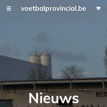
Ga
voetbalprovincial.be
direct
naar
de
hoofdinhoud
Nieuws