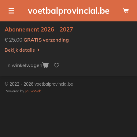
Ga
voetbalprovincial.be
direct
naar
Abonnement 2026 - 2027
de
hoofdinhoud
€ 25,00
GRATIS verzending
Bekijk details
In winkelwagen
© 2022 - 2026 voetbalprovincial.be
Powered by
JouwWeb