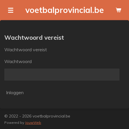
Ga
voetbalprovincial.be
direct
naar
de
hoofdinhoud
Wachtwoord vereist
Wachtwoord vereist
Wachtwoord
Inloggen
© 2022 - 2026 voetbalprovincial.be
Powered by
JouwWeb