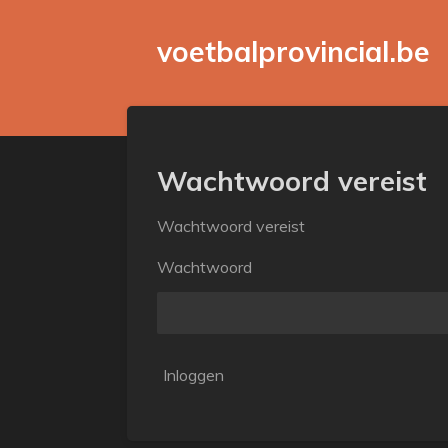
Ga
voetbalprovincial.be
direct
naar
de
hoofdinhoud
Wachtwoord vereist
Wachtwoord vereist
Wachtwoord
Inloggen