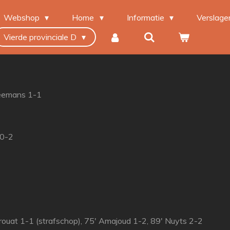
Webshop
Home
Informatie
Verslag
Vierde provinciale D
eemans 1-1
 0-2
rouat 1-1 (strafschop), 75' Amajoud 1-2, 89' Nuyts 2-2