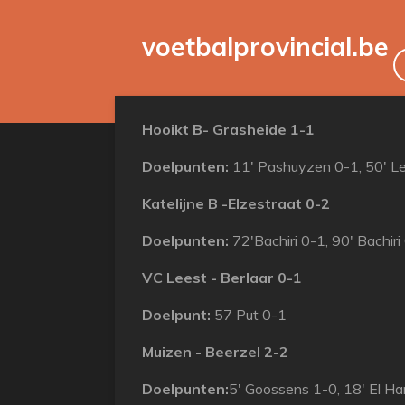
Ga
voetbalprovincial.be
direct
naar
de
hoofdinhoud
Hooikt B- Grasheide 1-1
Doelpunten:
11' Pashuyzen 0-1, 50' L
Katelijne B -Elzestraat 0-2
Doelpunten:
72'Bachiri 0-1, 90' Bachiri
VC Leest - Berlaar 0-1
Doelpunt:
57 Put 0-1
Muizen - Beerzel 2-2
Doelpunten:
5' Goossens 1-0, 18' El Ha