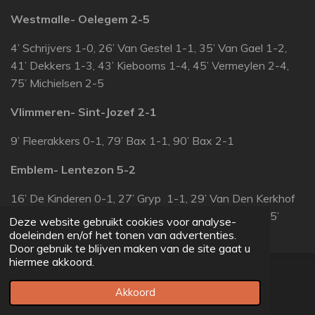
Westmalle- Oelegem 2-5
4’ Schrijvers 1-0, 26’ Van Gestel 1-1, 35’ Van Gael 1-2,
41’ Dekkers 1-3, 43’ Kiebooms 1-4, 45’ Vermeylen 2-4,
75’ Michielsen 2-5
Vlimmeren- Sint-Jozef 2-1
9’ Fleerakkers 0-1, 79’ Bax 1-1, 90’ Bax 2-1
Emblem- Lentezon 5-2
16’ De Kinderen 0-1, 27’ Gryp 1-1, 29’ Van Den Kerkhof
1-2, 40’ Gryp 2-2, 52’ Akachaoui Changhoufi 3-2, 55’
Deze website gebruikt cookies voor analyse-
Akachaoui Changhoufi 4-2, 90’ Van Rooy 5-2
doeleinden en/of het tonen van advertenties.
Door gebruik te blijven maken van de site gaat u
hiermee akkoord.
© 2022 - 2026 voetbalprovincial.be
Powered by
JouwWeb
Akkoord