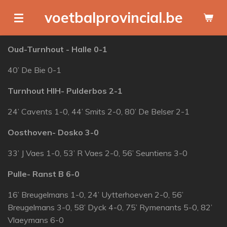
Ga
voetbalprovincial.be
direct
naar
Oud-Turnhout - Halle 0-1
de
hoofdinhoud
40’ De Bie 0-1
Turnhout HIH- Pulderbos 2-1
24’ Cavents 1-0, 44’ Smits 2-0, 80’ De Belser 2-1
Oosthoven- Dosko 3-0
33’ J Vaes 1-0, 53’ R Vaes 2-0, 56’ Seuntiens 3-0
Pulle- Ranst B 6-0
16’ Breugelmans 1-0, 24’ Uytterhoeven 2-0, 56’
Breugelmans 3-0, 58’ Dyck 4-0, 75’ Rymenants 5-0, 82’
Vlaeymans 6-0