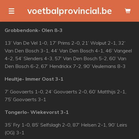
Ga
voetbalprovincial.be
direct
naar
Grobbendonk- Olen 8-3
de
hoofdinhoud
13’ Van De Vel 1-0, 17’ Prims 2-0, 21’ Wolput 2-1, 32’
Van Den Bosch 3-1, 44’ Van Den Bosch 4-1, 46’ Vangeel
4-2, 54’ Slenders 4-3, 57’ Van Den Bosch 5-2, 60’ Van
Den Bosch 6-2, 67’ Hendrickx 7-2, 90’ Veulemans 8-3
Heultje- Immer Oost 3-1
7’ Goovaerts 1-0, 24’ Goovaerts 2-0, 60’ Matthijs 2-1,
75’ Goovaerts 3-1
Tongerlo- Wiekevorst 3-1
35’ Fry 1-0, 85’ Selfslagh 2-0, 87’ Helsen 2-1, 90’ Leirs
(OG) 3-1