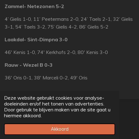
Zammel- Netezonen 5-2
4’ Gielis 1-0, 11’ Peetermans 2-0, 24’ Taels 2-1, 32’ Gielis
3-1, 54’ Taels 3-2, 75’ Gielis 4-2, 86’ Gielis 5-2
Laakdal- Sint-Dimpna 3-0
46' Kenis 1-0, 74' Kerkhofs 2-0, 80' Kenis 3-0
Rauw - Wezel B 0-3
36' Oris 0-1, 38' Marceli 0-2, 49' Oris
Deze website gebruikt cookies voor analyse-
doeleinden en/of het tonen van advertenties.
© 2022 - 2026 voetbalprovincial.be
Door gebruik te blijven maken van de site gaat u
Powered by
JouwWeb
hiermee akkoord.
Akkoord