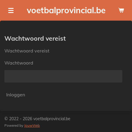
Ga
voetbalprovincial.be
direct
naar
de
hoofdinhoud
Wachtwoord vereist
Wachtwoord vereist
Wachtwoord
Inloggen
© 2022 - 2026 voetbalprovincial.be
Powered by
JouwWeb