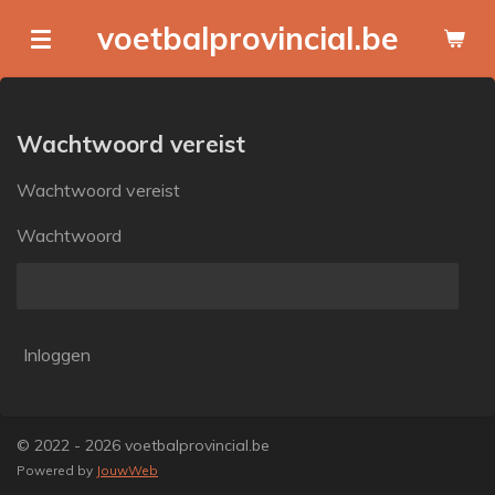
Ga
voetbalprovincial.be
direct
naar
de
hoofdinhoud
Wachtwoord vereist
Wachtwoord vereist
Wachtwoord
Inloggen
© 2022 - 2026 voetbalprovincial.be
Powered by
JouwWeb