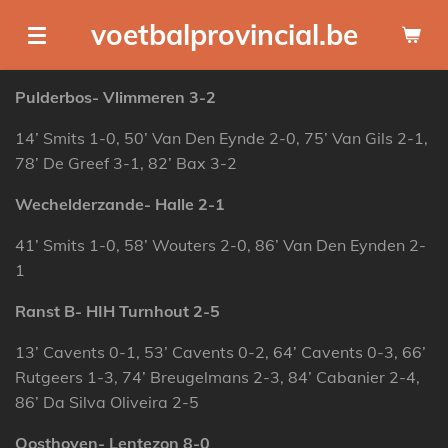
Ga
voetbalprovincial.be
direct
naar
Pulderbos- Vlimmeren 3-2
de
hoofdinhoud
14’ Smits 1-0, 50’ Van Den Eynde 2-0, 75’ Van Gils 2-1,
78’ De Greef 3-1, 82’ Bax 3-2
Wechelderzande- Halle 2-1
41’ Smits 1-0, 58’ Wouters 2-0, 86’ Van Den Eynden 2-
1
Ranst B- HIH Turnhout 2-5
13’ Cavents 0-1, 53’ Cavents 0-2, 64’ Cavents 0-3, 66’
Rutgeers 1-3, 74’ Breugelmans 2-3, 84’ Cabanier 2-4,
86’ Da Silva Oliveira 2-5
Oosthoven- Lentezon 8-0