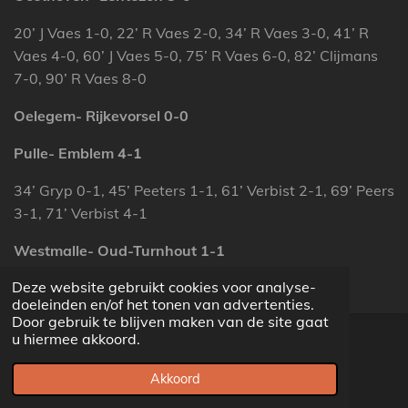
20’ J Vaes 1-0, 22’ R Vaes 2-0, 34’ R Vaes 3-0, 41’ R
Vaes 4-0, 60’ J Vaes 5-0, 75’ R Vaes 6-0, 82’ Clijmans
7-0, 90’ R Vaes 8-0
Oelegem- Rijkevorsel 0-0
Pulle- Emblem 4-1
34’ Gryp 0-1, 45’ Peeters 1-1, 61’ Verbist 2-1, 69’ Peers
3-1, 71’ Verbist 4-1
Westmalle- Oud-Turnhout 1-1
Deze website gebruikt cookies voor analyse-
14’ Maes 0-1, 71’ Vermeylen 1-1
doeleinden en/of het tonen van advertenties.
Door gebruik te blijven maken van de site gaat
© 2022 - 2026 voetbalprovincial.be
u hiermee akkoord.
Powered by
JouwWeb
Akkoord