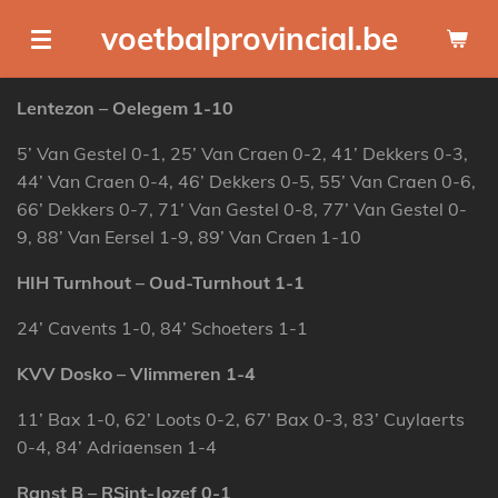
Ga
voetbalprovincial.be
direct
naar
Lentezon – Oelegem 1-10
de
hoofdinhoud
5’ Van Gestel 0-1, 25’ Van Craen 0-2, 41’ Dekkers 0-3,
44’ Van Craen 0-4, 46’ Dekkers 0-5, 55’ Van Craen 0-6,
66’ Dekkers 0-7, 71’ Van Gestel 0-8, 77’ Van Gestel 0-
9, 88’ Van Eersel 1-9, 89’ Van Craen 1-10
HIH Turnhout – Oud-Turnhout 1-1
24’ Cavents 1-0, 84’ Schoeters 1-1
KVV Dosko – Vlimmeren 1-4
11’ Bax 1-0, 62’ Loots 0-2, 67’ Bax 0-3, 83’ Cuylaerts
0-4, 84’ Adriaensen 1-4
Ranst B – RSint-Jozef 0-1