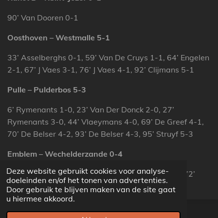
90’ Van Dooren 0-1
Oosthoven – Westmalle 5-1
33’ Asselberghs 0-1, 59’ Van De Cruys 1-1, 64’ Engelen
2-1, 67’ J Vaes 3-1, 76’ J Vaes 4-1, 92’ Clijmans 5-1
Pulle – Pulderbos 5-3
6’ Rymenants 1-0, 23’ Van Der Donck 2-0, 27’
Rymenants 3-0, 44’ Vlaeymans 4-0, 69’ De Greef 4-1,
70’ De Belser 4-2, 93’ De Belser 4-3, 95’ Struyf 5-3
Emblem – Wechelderzande 0-4
Deze website gebruikt cookies voor analyse-
6’ Wouters 0-1, 43’ Smits 0-2, 62’ Dufraing 0-3, 72’
doeleinden en/of het tonen van advertenties.
Wouters 0-4
Door gebruik te blijven maken van de site gaat
u hiermee akkoord.
© 2022 - 2026 voetbalprovincial.be