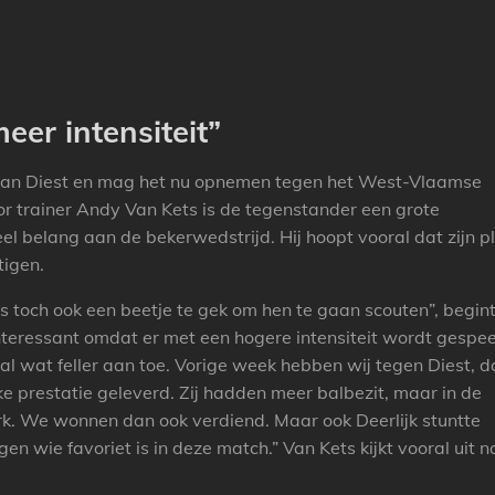
er intensiteit”
d van Diest en mag het nu opnemen tegen het West-Vlaamse
oor trainer Andy Van Kets is de tegenstander een grote
eel belang aan de bekerwedstrijd. Hij hoopt vooral dat zijn p
tigen.
as toch ook een beetje te gek om hen te gaan scouten”, begin
nteressant omdat er met een hogere intensiteit wordt gespee
 al wat feller aan toe. Vorige week hebben wij tegen Diest, d
rke prestatie geleverd. Zij hadden meer balbezit, maar in de
k. We wonnen dan ook verdiend. Maar ook Deerlijk stuntte
gen wie favoriet is in deze match.” Van Kets kijkt vooral uit n