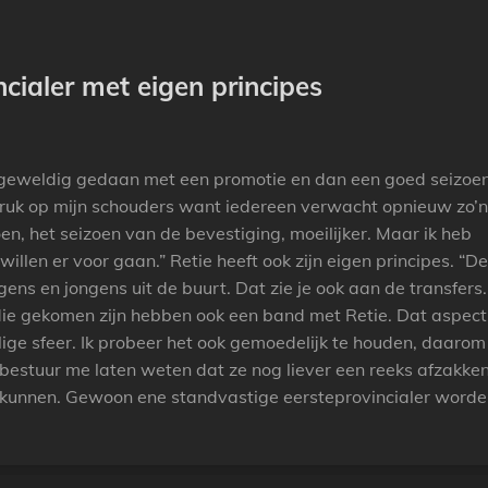
cialer met eigen principes
t geweldig gedaan met een promotie en dan een goed seizoen
 druk op mijn schouders want iedereen verwacht opnieuw zo’n
en, het seizoen van de bevestiging, moeilijker. Maar ik heb
 willen er voor gaan.” Retie heeft ook zijn eigen principes. “De
gens en jongens uit de buurt. Dat zie je ook aan de transfers
 die gekomen zijn hebben ook een band met Retie. Dat aspec
lige sfeer. Ik probeer het ook gemoedelijk te houden, daarom
t bestuur me laten weten dat ze nog liever een reeks afzakke
 kunnen. Gewoon ene standvastige eersteprovincialer worde