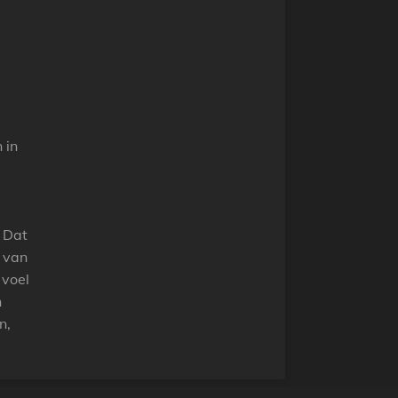
 in
. Dat
t van
 voel
n
n,