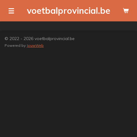
Ga
voetbalprovincial.be
direct
naar
de
hoofdinhoud
© 2022 - 2026 voetbalprovincial.be
Powered by
JouwWeb