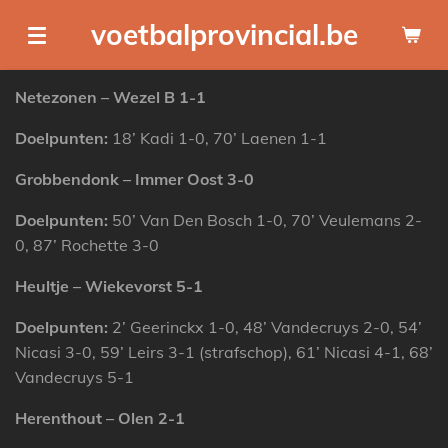
Ga
voetbalprovincial.be
direct
naar
Netezonen – Wezel B 1-1
de
hoofdinhoud
Doelpunten:
18’ Kadi 1-0, 70’ Laenen 1-1
Grobbendonk – Immer Oost 3-0
Doelpunten:
50’ Van Den Bosch 1-0, 70’ Veulemans 2-
0, 87’ Rochette 3-0
Heultje – Wiekevorst 5-1
Doelpunten:
2’ Geerinckx 1-0, 48’ Vandecruys 2-0, 54’
Nicasi 3-0, 59’ Leirs 3-1 (strafschop), 61’ Nicasi 4-1, 68’
Vandecruys 5-1
Herenthout – Olen 2-1