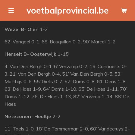
Ga
voetbalprovincial.be
direct
naar
Wezel B- Olen
1-2
de
hoofdinhoud
62’ Vangeel 0-1, 68’ Bouquillon 0-2, 90’ Marceli 1-2
Herselt B- Oosterwijk
1-15
4’ Van Den Bergh 0-1, 6’ Verwimp 0-2, 19’ Cannaerts 0-
3, 21’ Van Den Bergh 0-4, 51’ Van Den Bergh 0-5, 53’
Matthijs 0-6, 55’ Gielis 0-7, 57’ Dams 0-8, 61’ Dens 1-8,
63’ De Haes 1-9, 64’ Dams 1-10, 65’ De Haes 1-11, 70’
Dams 1-12, 76’ De Haes 1-13, 82’ Verwimp 1-14, 88’ De
Haes
Netezonen- Heultje
2-2
11’ Taels 1-0, 18’ De Temmerman 2-0, 60’ Vandecruys 2-