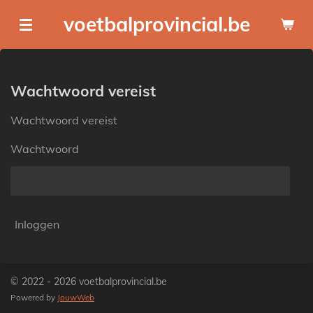
Ga
voetbalprovincial.be
direct
naar
de
hoofdinhoud
Wachtwoord vereist
Wachtwoord vereist
Wachtwoord
Inloggen
© 2022 - 2026 voetbalprovincial.be
Powered by
JouwWeb