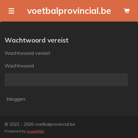
Ga
voetbalprovincial.be
direct
naar
de
hoofdinhoud
Wachtwoord vereist
Wachtwoord vereist
Wachtwoord
Inloggen
© 2022 - 2026 voetbalprovincial.be
Powered by
JouwWeb