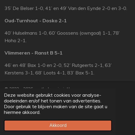
35’ De Belser 1-0, 41’ en 49’ Van den Eynde 2-0 en 3-0.
Oud-Turnhout - Dosko 2-1
40’ Hulselmans 1-0, 60’ Goossens (owngoal) 1-1, 78’
Hoho 2-1.
Vlimmeren - Ranst B
5-1
46’ en 48’ Bax 1-0 en 2-0, 52’ Rutgeerts 2-1, 63’
Kerstens 3-1, 68’ Loots 4-1, 83’ Bax 5-1.
© 2022 - 2026 voetbalprovincial.be
Deze website gebruikt cookies voor analyse-
Powered by
JouwWeb
doeleinden en/of het tonen van advertenties.
Door gebruik te blijven maken van de site gaat u
hiermee akkoord.
Akkoord