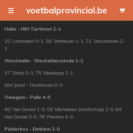
Ga
voetbalprovincial.be
direct
naar
Halle - HIH Turnhout
2-1
de
hoofdinhoud
20’ Lommelen 0-1, 56’ Verheyen 1-1, 71’ Vercammen 2-
1.
Westmalle - Wechelderzande 1-1
37’ Smits 0-1, 75’ Meulepas 1-1.
Sint Jozef
- Oosthoven
0-0
Oelegem - Pulle
4-0
40’ Van Gestel 1-0, 55’ Michielsen (strafschop) 2-0, 64’
Van Gestel 3-0, 76’ Peeters 4-0.
Pulderbos - Emblem 3-0