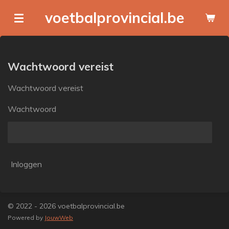
Ga
voetbalprovincial.be
direct
naar
de
hoofdinhoud
Wachtwoord vereist
Wachtwoord vereist
Wachtwoord
Inloggen
© 2022 - 2026 voetbalprovincial.be
Powered by
JouwWeb