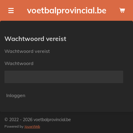
Ga
voetbalprovincial.be
direct
naar
de
hoofdinhoud
Wachtwoord vereist
Wachtwoord vereist
Wachtwoord
Inloggen
© 2022 - 2026 voetbalprovincial.be
Powered by
JouwWeb