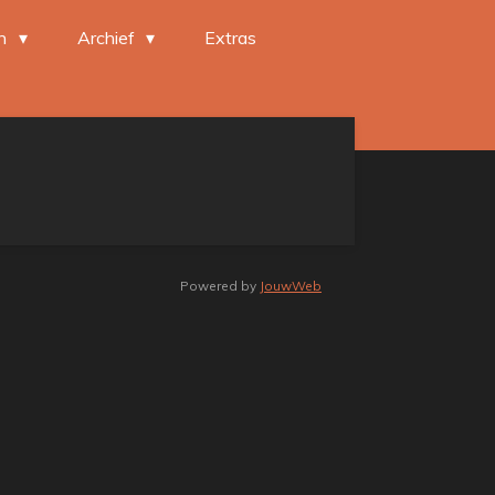
en
Archief
Extras
Powered by
JouwWeb