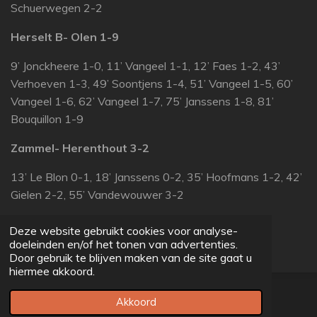
Schuerwegen 2-2
Herselt B- Olen 1-9
9’ Jonckheere 1-0, 11’ Vangeel 1-1, 12’ Faes 1-2, 43’
Verhoeven 1-3, 49’ Soontjens 1-4, 51’ Vangeel 1-5, 60’
Vangeel 1-6, 62’ Vangeel 1-7, 75’ Janssens 1-8, 81’
Bouquillon 1-9
Zammel- Herenthout 3-2
13’ Le Blon 0-1, 18’ Janssens 0-2, 35’ Hoofmans 1-2, 42’
Gielen 2-2, 55’ Vandewouwer 3-2
Tongerlo- Laakdal 1-1
Deze website gebruikt cookies voor analyse-
doeleinden en/of het tonen van advertenties.
32’ Selfslagh 1-0, 38’ Kenis 1-1
Door gebruik te blijven maken van de site gaat u
hiermee akkoord.
© 2022 - 2026 voetbalprovincial.be
Akkoord
Powered by
JouwWeb