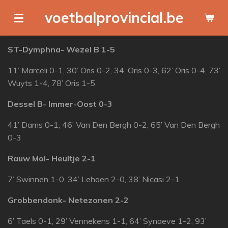
Ga
voetbalprovincial.be
direct
naar
ST-Dymphna- Wezel B 1-5
de
hoofdinhoud
11’ Marceli 0-1, 30’ Oris 0-2, 34’ Oris 0-3, 62’ Oris 0-4, 73’
Wuyts 1-4, 78’ Oris 1-5
Dessel B- Immer-Oost 0-3
41’ Dams 0-1, 46’ Van Den Bergh 0-2, 65’ Van Den Bergh
0-3
Rauw Mol- Heultje 2-1
7’ Swinnen 1-0, 34’ Lehaen 2-0, 38’ Nicasi 2-1
Grobbendonk- Netezonen 2-2
6’ Taels 0-1, 29’ Vennekens 1-1, 64’ Synaeve 1-2, 93’