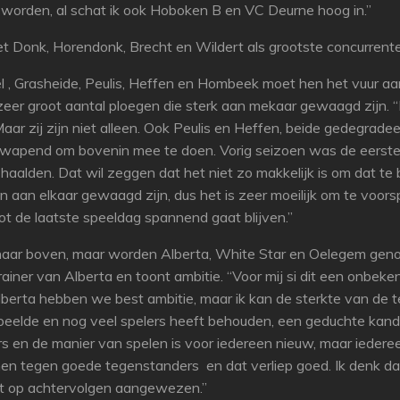
worden, al schat ik ook Hoboken B en VC Deurne hoog in.”
et Donk, Horendonk, Brecht en Wildert als grootste concurrent
el , Grasheide, Peulis, Heffen en Hombeek moet hen het vuur a
eer groot aantal ploegen die sterk aan mekaar gewaagd zijn. “I
aar zij zijn niet alleen. Ook Peulis en Heffen, beide gedegradeer
apend om bovenin mee te doen. Vorig seizoen was de eerste kee
haalden. Dat wil zeggen dat het niet zo makkelijk is om dat te b
n aan elkaar gewaagd zijn, dus het is zeer moeilijk om te voo
tot de laatste speeldag spannend gaat blijven.”
 naar boven, maar worden Alberta, White Star en Oelegem gen
iner van Alberta en toont ambitie. “Voor mij si dit een onbekend
berta hebben we best ambitie, maar ik kan de sterkte van de t
speelde en nog veel spelers heeft behouden, een geduchte kandi
s en de manier van spelen is voor iedereen nieuw, maar iedere
 tegen goede tegenstanders en dat verliep goed. Ik denk dat 
ect op achtervolgen aangewezen.”