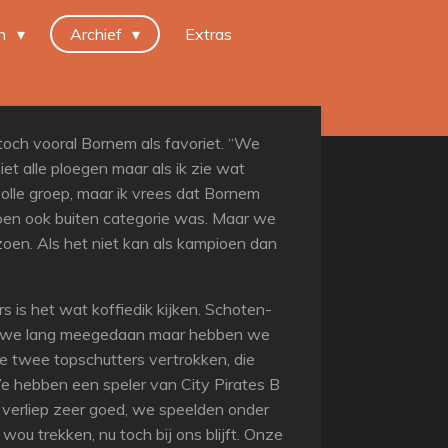
en
Archief
Extras
toch vooral Bornem als favoriet. “We
t alle ploegen maar als ik zie wat
olle groep, maar ik vrees dat Bornem
toen ook buiten categorie was. Maar we
zoen. Als het niet kan als kampioen dan
 is het wat koffiedik kijken. Schoten-
bben we lang meegedaan maar hebben we
e twee topschutters vertrokken, die
We hebben een speler van City Pirates B
 verliep zeer goed, we speelden onder
ou trekken, nu toch bij ons blijft. Onze