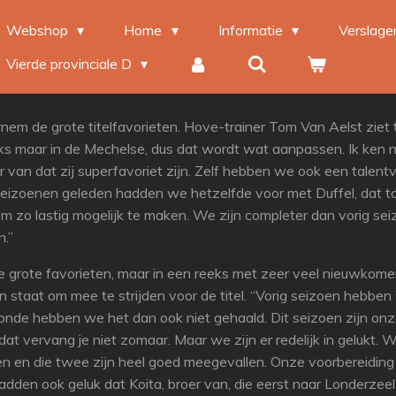
Webshop
Home
Informatie
Verslag
Vierde provinciale D
nem de grote titelfavorieten. Hove-trainer Tom Van Aelst ziet 
s maar in de Mechelse, dus dat wordt wat aanpassen. Ik ken nie
van dat zij superfavoriet zijn. Zelf hebben we ook een talentv
 seizoenen geleden hadden we hetzelfde voor met Duffel, dat 
 zo lastig mogelijk te maken. We zijn completer dan vorig sei
n.”
 grote favorieten, maar in een reeks met zeer veel nieuwkomers
l in staat om mee te strijden voor de titel. “Vorig seizoen he
onde hebben we het dan ook niet gehaald. Dit seizoen zijn onz
t vervang je niet zomaar. Maar we zijn er redelijk in gelukt. 
n en die twee zijn heel goed meegevallen. Onze voorbereiding
den ook geluk dat Koita, broer van, die eerst naar Londerzeel w