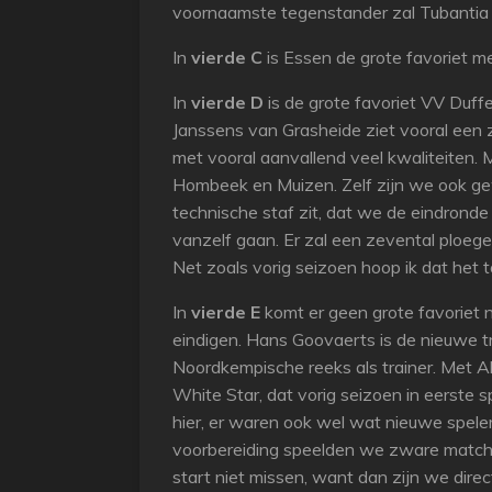
voornaamste tegenstander zal Tubantia 
In
vierde C
is Essen de grote favoriet m
In
vierde D
is de grote favoriet VV Duff
Janssens van Grasheide ziet vooral een z
met vooral aanvallend veel kwaliteiten. M
Hombeek en Muizen. Zelf zijn we ook gew
technische staf zit, dat we de eindronde 
vanzelf gaan. Er zal een zevental ploege
Net zoals vorig seizoen hoop ik dat het 
In
vierde E
komt er geen grote favoriet
eindigen. Hans Goovaerts is de nieuwe tra
Noordkempische reeks als trainer. Met Al
White Star, dat vorig seizoen in eerste 
hier, er waren ook wel wat nieuwe speler
voorbereiding speelden we zware matchen
start niet missen, want dan zijn we dir