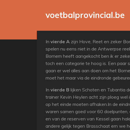
Ga
voetbalprovincial.be
direct
naar
de
hoofdinhoud
In
vierde A
zijn Hove, Reet en zeker Bor
spelen nu eens niet in de Antwerpse reek
Bornem heeft aangekocht ben ik er zeker 
toch een categorie te hoog is. Een paar
gaan er wel alles aan doen om het Bornem
moet het maar via de eindronde gebeure
In
vierde B
lijken Schoten en Tubantia de
trainer Kevin Heylen acht zijn ploeg we
op het einde moeten afhaken.In de eindr
waren samen goed voor 60 doelpunten, da
en van de reserven van Kessel gaan hale
andere gelijk tegen Brasschaat ern we had