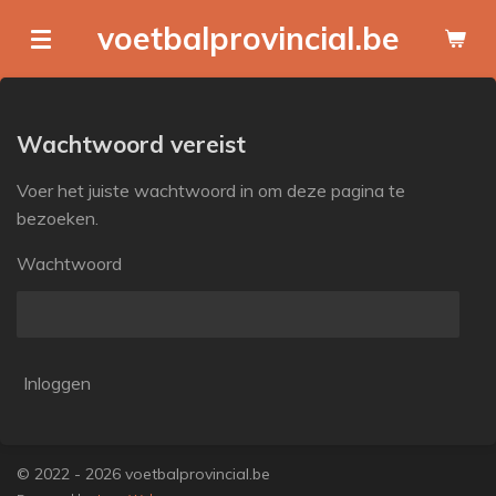
Ga
voetbalprovincial.be
direct
naar
de
hoofdinhoud
Wachtwoord vereist
Voer het juiste wachtwoord in om deze pagina te
bezoeken.
Wachtwoord
Inloggen
© 2022 - 2026 voetbalprovincial.be