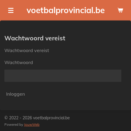
Ga
voetbalprovincial.be
direct
naar
de
hoofdinhoud
Wachtwoord vereist
Wachtwoord vereist
Wachtwoord
Inloggen
© 2022 - 2026 voetbalprovincial.be
Powered by
JouwWeb