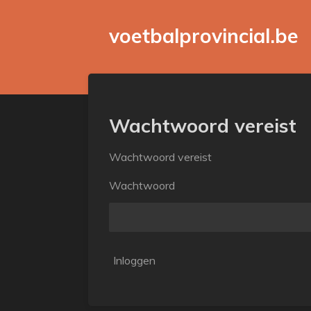
Ga
voetbalprovincial.be
direct
naar
de
hoofdinhoud
Wachtwoord vereist
Wachtwoord vereist
Wachtwoord
Inloggen