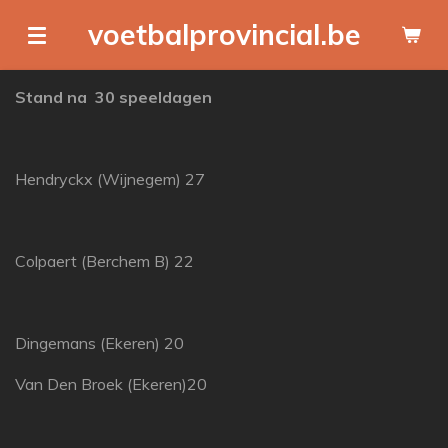
Ga
voetbalprovincial.be
direct
naar
Stand na 30 speeldagen
de
hoofdinhoud
Hendryckx (Wijnegem) 27
Colpaert (Berchem B) 22
Dingemans (Ekeren) 20
Van Den Broek (Ekeren)20