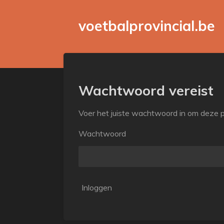
Ga
voetbalprovincial.be
direct
naar
de
hoofdinhoud
Wachtwoord vereist
Voer het juiste wachtwoord in om deze 
Wachtwoord
Inloggen