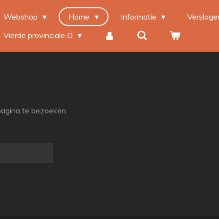
Webshop
Home
Informatie
Verslag
Vierde provinciale D
pagina te bezoeken.