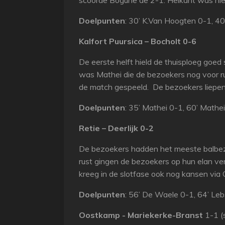
scoorde Boguhe de 2-1. Heikant was niet 
Doelpunten
: 30’ K.Van Hoogten 0-1, 4
Kalfort Puursica – Bocholt 0-6
De eerste helft hield de thuisploeg goe
was Mathei die de bezoekers nog voor r
de match gespeeld. De bezoekers liepen 
Doelpunten
: 35’ Mathei 0-1, 60’ Mathe
Retie – Deerlijk 0-2
De bezoekers hadden het meeste balbezit
rust gingen de bezoekers op hun elan ve
kreeg in de slotfase ook nog kansen via 
Doelpunten
: 56’ De Waele 0-1, 64’ Leb
Oostkamp - Mariekerke-Branst
1-1 (