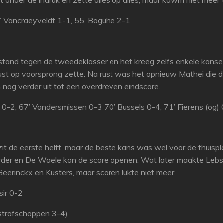
onder de indruk en zette alles op alles, maar kawm niet meer t
0’ Vancraeyveldt 1-1, 55’ Boguhe 2-1
d stand tegen de tweedeklasser en het kreeg zelfs enkele kan
ust op voorsprong zette. Na rust was het opnieuw Mathei die 
nog verder uit tot een overdreven eindscore.
i 0-2, 67’ Vandersmissen 0-3 70’ Bussels 0-4, 71’ Fierens (og)
 de eerste helft, maar de beste kans was wel voor de thuisplo
rder en De Waele kon de score openen. Wat later maakte Lebsi
Geerinckx en Kusters, maar scoren lukte niet meer.
sir 0-2
strafschoppen 3-4)