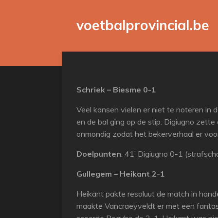
Ga
voetbalprovincial.be
direct
naar
de
hoofdinhoud
Schriek – Biesme 0-1
Veel kansen vielen er niet te noteren in
en de bal ging op de stip. Digiugno zett
onmondig zodat het bekerverhaal er voor 
Doelpunten
: 41’ Digiugno 0-1 (strafsch
Gullegem – Heikant 2-1
Heikant pakte resoluut de match in han
maakte Vancraeyveldt er met een fantasti