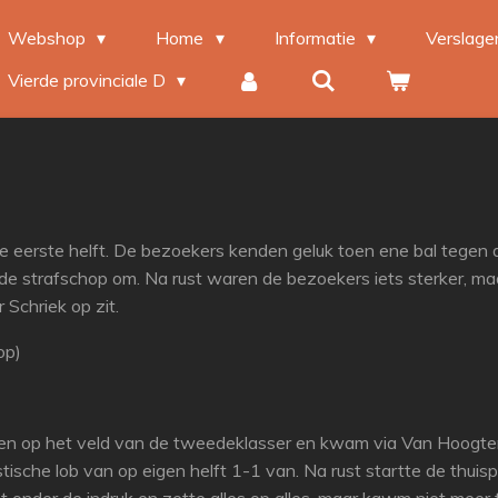
Webshop
Home
Informatie
Verslag
Vierde provinciale D
 de eerste helft. De bezoekers kenden geluk toen ene bal tegen
e de strafschop om. Na rust waren de bezoekers iets sterker, m
Schriek op zit.
op)
den op het veld van de tweedeklasser en kwam via Van Hoogten
sche lob van op eigen helft 1-1 van. Na rust startte de thuispl