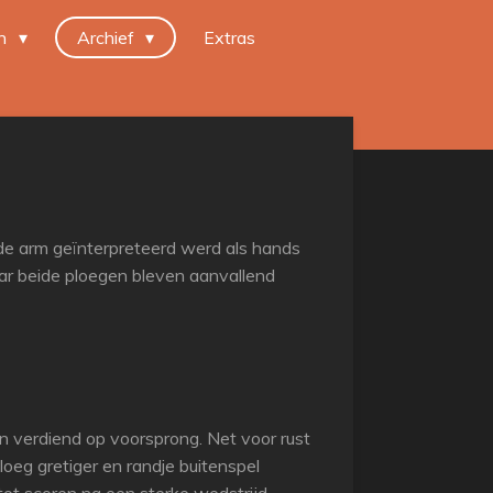
en
Archief
Extras
 de arm geïnterpreteerd werd als hands
aar beide ploegen bleven aanvallend
 verdiend op voorsprong. Net voor rust
oeg gretiger en randje buitenspel