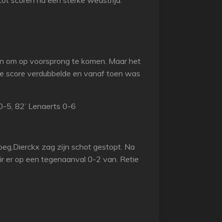
ot scoren na een sterke wedstrijd.
sen om op voorsprong te komen. Maar het
de score verdubbelde en vanaf toen was
 0-5, 82’ Lenaerts 0-6
eg,Dierckx zag zijn schot gestopt. Na
r er op een tegenaanval 0-2 van. Retie