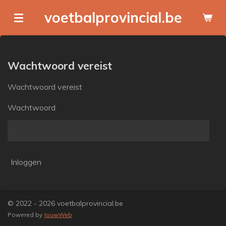
Ga
voetbalprovincial.be
direct
naar
de
hoofdinhoud
Wachtwoord vereist
Wachtwoord vereist
Wachtwoord
Inloggen
© 2022 - 2026 voetbalprovincial.be
Powered by
JouwWeb