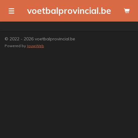
Ga
voetbalprovincial.be
direct
naar
de
hoofdinhoud
© 2022 - 2026 voetbalprovincial.be
Powered by
JouwWeb