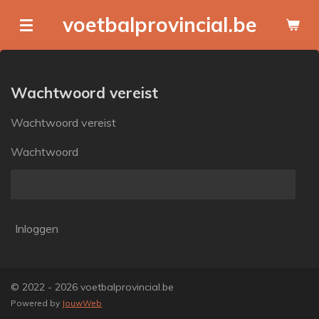
Ga
voetbalprovincial.be
direct
naar
de
hoofdinhoud
Wachtwoord vereist
Wachtwoord vereist
Wachtwoord
Inloggen
© 2022 - 2026 voetbalprovincial.be
Powered by
JouwWeb