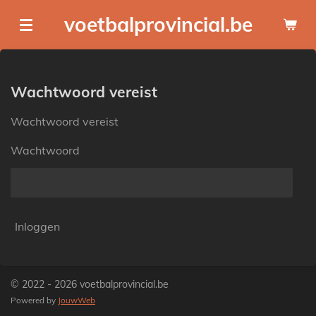
Ga
voetbalprovincial.be
direct
naar
de
hoofdinhoud
Wachtwoord vereist
Wachtwoord vereist
Wachtwoord
Inloggen
© 2022 - 2026 voetbalprovincial.be
Powered by
JouwWeb