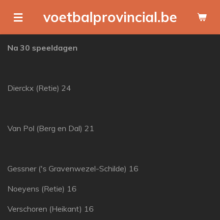
Ga
voetbalprovincial.be
direct
naar
Na 30 speeldagen
de
hoofdinhoud
Dierckx (Retie) 24
Van Pol (Berg en Dal) 21
Gessner ('s Gravenwezel-Schilde) 16
Noeyens (Retie) 16
Verschoren (Heikant) 16