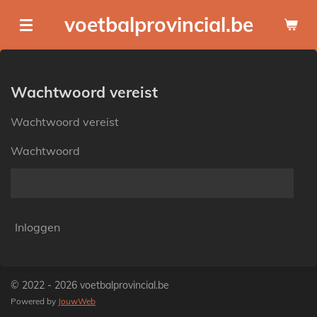
Ga
voetbalprovincial.be
direct
naar
de
hoofdinhoud
Wachtwoord vereist
Wachtwoord vereist
Wachtwoord
Inloggen
© 2022 - 2026 voetbalprovincial.be
Powered by
JouwWeb