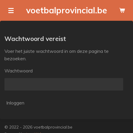
Ga
voetbalprovincial.be
direct
naar
de
hoofdinhoud
Wachtwoord vereist
Voer het juiste wachtwoord in om deze pagina te
bezoeken.
Wachtwoord
Inloggen
© 2022 - 2026 voetbalprovincial.be